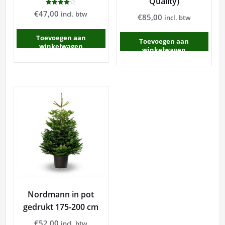
Quality)
Gewaardeerd
€
47,00
incl. btw
€
85,00
4.00
incl. btw
uit 5
Toevoegen aan
Toevoegen aan
winkelwagen
winkelwagen
Nordmann in pot
gedrukt 175-200 cm
€
52,00
incl. btw