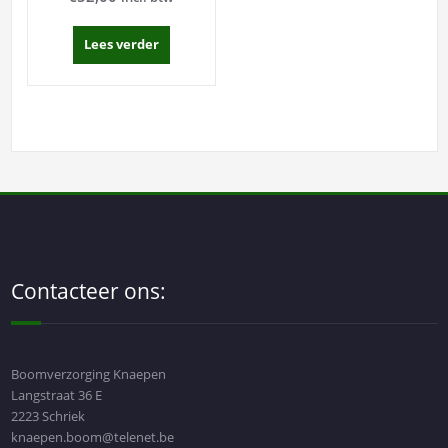
Lees verder
Contacteer ons:
Boomverzorging Knaepen
Langstraat 36 E
2223 Schriek
knaepen.boom@telenet.be