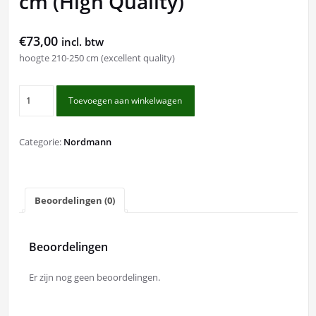
cm (High Quality)
€
73,00
incl. btw
hoogte 210-250 cm (excellent quality)
Nordmann
Toevoegen aan winkelwagen
gezaagd
200-
225
Categorie:
Nordmann
cm
(High
Quality)
aantal
Beoordelingen (0)
Beoordelingen
Er zijn nog geen beoordelingen.