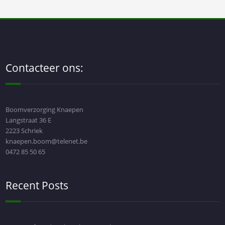
Contacteer ons:
Boomverzorging Knaepen
Langstraat 36 E
2223 Schriek
knaepen.boom@telenet.be
0472 85 50 65
Recent Posts